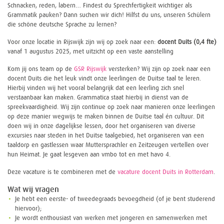
Schnacken, reden, labern… Findest du Sprechfertigkeit wichtiger als
Grammatik pauken? Dann suchen wir dich! Hilfst du uns, unseren Schülern
die schöne deutsche Sprache zu lernen?
Voor onze locatie in Rijswijk zijn wij op zoek naar een:
docent Duits (0,4 fte)
vanaf 1 augustus 2025, met uitzicht op een vaste aanstelling
Kom jij ons team op de
GSR Rijswijk
versterken? Wij zijn op zoek naar een
docent Duits die het leuk vindt onze leerlingen de Duitse taal te leren.
Hierbij vinden wij het vooral belangrijk dat een leerling zich snel
verstaanbaar kan maken. Grammatica staat hierbij in dienst van de
spreekvaardigheid. Wij zijn continue op zoek naar manieren onze leerlingen
op deze manier wegwijs te maken binnen de Duitse taal én cultuur. Dit
doen wij in onze dagelijkse lessen, door het organiseren van diverse
excursies naar steden in het Duitse taalgebied, het organiseren van een
taaldorp en gastlessen waar Muttersprachler en Zeitzeugen vertellen over
hun Heimat. Je gaat lesgeven aan vmbo tot en met havo 4.
Deze vacature is te combineren met de
vacature docent Duits in Rotterdam
.
Wat wij vragen
Je hebt een eerste- of tweedegraads bevoegdheid (of je bent studerend
hiervoor);
Je wordt enthousiast van werken met jongeren en samenwerken met