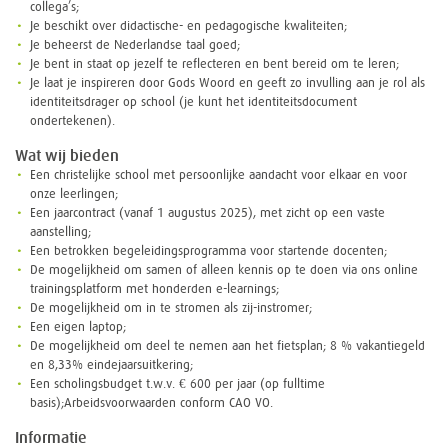
collega’s;
Je beschikt over didactische- en pedagogische kwaliteiten;
Je beheerst de Nederlandse taal goed;
Je bent in staat op jezelf te reflecteren en bent bereid om te leren;
Je laat je inspireren door Gods Woord en geeft zo invulling aan je rol als
identiteitsdrager op school (je kunt het identiteitsdocument
ondertekenen).
Wat wij bieden
Een christelijke school met persoonlijke aandacht voor elkaar en voor
onze leerlingen;
Een jaarcontract (vanaf 1 augustus 2025), met zicht op een vaste
aanstelling;
Een betrokken begeleidingsprogramma voor startende docenten;
De mogelijkheid om samen of alleen kennis op te doen via ons online
trainingsplatform met honderden e-learnings;
De mogelijkheid om in te stromen als zij-instromer;
Een eigen laptop;
De mogelijkheid om deel te nemen aan het fietsplan; 8 % vakantiegeld
en 8,33% eindejaarsuitkering;
Een scholingsbudget t.w.v. € 600 per jaar (op fulltime
basis);Arbeidsvoorwaarden conform CAO VO.
Informatie