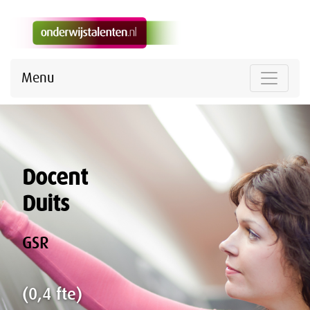
Menu
Docent
Duits
GSR
(0,4 fte)