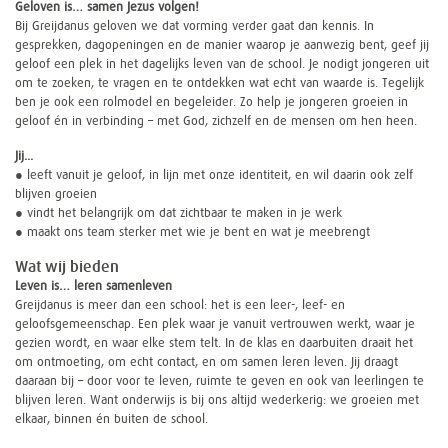
Geloven is… samen Jezus volgen!
Bij Greijdanus geloven we dat vorming verder gaat dan kennis. In
gesprekken, dagopeningen en de manier waarop je aanwezig bent, geef jij
geloof een plek in het dagelijks leven van de school. Je nodigt jongeren uit
om te zoeken, te vragen en te ontdekken wat echt van waarde is. Tegelijk
ben je ook een rolmodel en begeleider. Zo help je jongeren groeien in
geloof én in verbinding – met God, zichzelf en de mensen om hen heen.
Jij...
● leeft vanuit je geloof, in lijn met onze identiteit, en wil daarin ook zelf
blijven groeien
● vindt het belangrijk om dat zichtbaar te maken in je werk
● maakt ons team sterker met wie je bent en wat je meebrengt
Wat wij bieden
Leven is… leren samenleven
Greijdanus is meer dan een school: het is een leer-, leef- en
geloofsgemeenschap. Een plek waar je vanuit vertrouwen werkt, waar je
gezien wordt, en waar elke stem telt. In de klas en daarbuiten draait het
om ontmoeting, om echt contact, en om samen leren leven. Jij draagt
daaraan bij – door voor te leven, ruimte te geven en ook van leerlingen te
blijven leren. Want onderwijs is bij ons altijd wederkerig: we groeien met
elkaar, binnen én buiten de school.