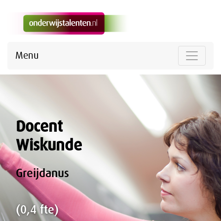
Menu
Docent
Wiskunde
Greijdanus
(0,4 fte)