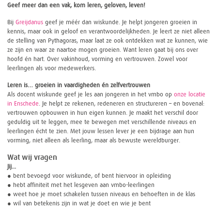
Geef meer dan een vak, kom leren, geloven, leven!
Bij
Greijdanus
geef je méér dan wiskunde. Je helpt jongeren groeien in
kennis, maar ook in geloof en verantwoordelijkheden. Je leert ze niet alleen
de stelling van Pythagoras, maar laat ze ook ontdekken wat ze kunnen, wie
ze zijn en waar ze naartoe mogen groeien. Want leren gaat bij ons over
hoofd én hart. Over vakinhoud, vorming en vertrouwen. Zowel voor
leerlingen als voor medewerkers.
Leren is… groeien in vaardigheden én zelfvertrouwen
Als docent wiskunde geef je les aan jongeren in het vmbo op
onze locatie
in Enschede
. Je helpt ze rekenen, redeneren en structureren – en bovenal:
vertrouwen opbouwen in hun eigen kunnen. Je maakt het verschil door
geduldig uit te leggen, mee te bewegen met verschillende niveaus en
leerlingen écht te zien. Met jouw lessen lever je een bijdrage aan hun
vorming, niet alleen als leerling, maar als bewuste wereldburger.
Wat wij vragen
Jij...
● bent bevoegd voor wiskunde, of bent hiervoor in opleiding
● hebt affiniteit met het lesgeven aan vmbo-leerlingen
● weet hoe je moet schakelen tussen niveaus en behoeften in de klas
● wil van betekenis zijn in wat je doet en wie je bent