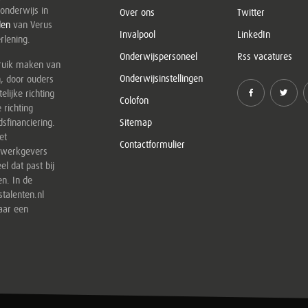
onderwijs in
Over ons
Twitter
den
van Verus
Invalpool
LinkedIn
rlening.
Onderwijspersoneel
Rss vacatures
bruik maken van
Onderwijsinstellingen
n, door ouders
elijke richting
Colofon
 richting
sfinanciering.
Sitemap
et
Contactformulier
e werkgevers
el dat past bij
en. In de
stalenten.nl
aar een