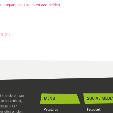
er programma, kosten en aanmelden
rzicht
et stimuleren van
MENU
SOCIAL MEDI
 in herkenbaar,
ten.nl is een
Vacatures
Facebook
esloten scholen