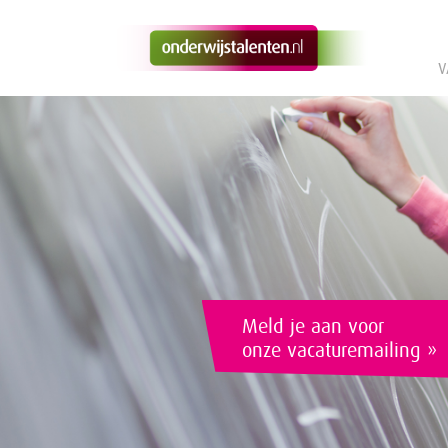
V
Meld je aan voor
onze vacaturemailing »