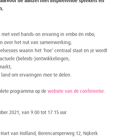
daarvoor de aanzet met inspirerende sprekers en
n.
s met veel hands-on ervaring in vmbo én mbo;
en over het nut van samenwerking;
elsessies waarin het ‘hoe’ centraal staat en je wordt
 actuele (beleids-)ontwikkelingen;
markt;
et land om ervaringen mee te delen.
plete programma op de
website van de conferentie
.
er 2021, van 9.00 tot 17.15 uur
 Hart van Holland, Berencamperweg 12, Nijkerk