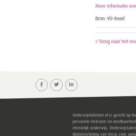
Meer informatie ov
Bron: VO-Raad
« Terug naar het ove
Onderwijstalenten.nl is gericht op h
personele instroom en inzetbaarheid
christelijk onderwijs. Onderwijstalen
dienstverlening van Verus voor aang