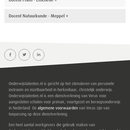
Docent Frans - Enschede »
Docent Natuurkunde - Meppel »
Onderwijstalenten.nl is gericht op het stimuleren van personele
instroom en inzetbaarheid in herkenbaar, christelijk onderwijs.
Onderwijstalenten.nl is een dienstverlening van Verus voor
aangesloten scholen voor primair, voortgezet en beroepsonderwijs
in Nederland. De
algemene voorwaarden
van Verus zijn van
toepassing op deze dienstverlening.
Een heel aantal werkgevers die gebruik maken van