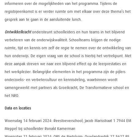
informeren over de mogelijkheden van het programma. Tijdens de
regiobijeenkomst is er verder ruimte om met elkaar over deze thema’s het
gesprek aan te gaan in de aansluitende lunch.
Ontwikkelkracht
ondersteunt schoolleiders en hun teams in het blijvend
verbeteren van de onderwijskwaliteit. Schoolteams krijgen de nodige
ruimte, tijd en kennis om zelf de regie te nemen over de ontwikkeling van
hun onderwijs. De eigen vraag van de school is hierbij het vertrekpunt. Met
deze aanpak streven we naar een blijvend effect op de leerprestaties en
het werkplezier. Belangrijke elementen in het programma zijn de pijlers
onderzoeks- en verbetercultuur en kennisdeling, waarbinnen wordt
samengewerkt met partners als Groeikracht, De Transformatieve school en
het NRO.
Data en locaties
Woensdag 14 februari 2024: Reestoeverschool; Jacob Marisstraat 1 7944 EM
Meppel bij schoolleider Ronald Kamerman
Woensdag 21 februari 2024: OBS de Rietpluim; Ouwlandsedijk 27 5627 PS