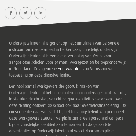
Onderwijstalenten.nl is gericht op het stimuleren van personele
instroom en inzetbaarheid in herkenbaar, christelijk onderwijs.
Onderwijstalenten.nl is een dienstverlening van Verus voor
aangesloten scholen voor primair, voortgezet en beroepsonderwijs
in Nederland. De
algemene voorwaarden
van Verus zijn van
toepassing op deze dienstverlening.
Een heel aantal werkgevers die gebruik maken van
Onderwijstalenten.nl hebben scholen, door ouders gesticht, waarbij
in statuten de christelijke richting qua identiteit is verankerd. Aan
deze richting ontleent de school ook haar overheidsfinanciering. De
consequentie daarvan is dat bij het toelatingsbeleid van personeel
deze werkgevers statutair verplicht zijn alleen personeel dat past
bij die christelijke identiteit aan te nemen. In de geplaatste
advertenties op Onderwijstalenten.nl wordt daarom expliciet