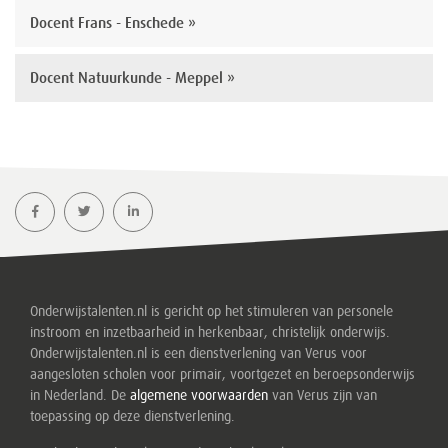
Docent Frans - Enschede »
Docent Natuurkunde - Meppel »
Onderwijstalenten.nl is gericht op het stimuleren van personele
instroom en inzetbaarheid in herkenbaar, christelijk onderwijs.
Onderwijstalenten.nl is een dienstverlening van Verus voor
aangesloten scholen voor primair, voortgezet en beroepsonderwijs
in Nederland. De
algemene voorwaarden
van Verus zijn van
toepassing op deze dienstverlening.