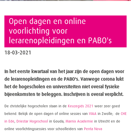
Open dagen en online
voorlichting voor
lerarenopleidingen en PABO's
18-03-2021
In het eerste kwartaal van het jaar zijn de open dagen voor
de lerarenopleidingen en de PABO's. Vanwege corona lukt
het de hogescholen en universiteiten niet overal fysieke
bijeenkomsten te beleggen. Inschrijven is overal verplicht.
De christelijke hogescholen staan in de
Keuzegids 2021
weer zeer goed
bekend. Bekijk de open dagen of online sessies van
VIAA
in Zwolle; de
CHE
in Ede
,
Driestar Hogeschool
in Gouda,
Marnix Academie
in Utrecht en de
online voorlichtingssessies voor schoolleiders van
Penta Nova