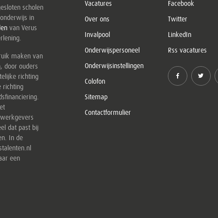
Vacatures
Facebook
esloten scholen
onderwijs in
Over ons
Twitter
den
van Verus
Invalpool
LinkedIn
rlening.
Onderwijspersoneel
Rss vacatures
bruik maken van
Onderwijsinstellingen
n, door ouders
elijke richting
Colofon
 richting
sfinanciering.
Sitemap
et
Contactformulier
e werkgevers
el dat past bij
en. In de
stalenten.nl
aar een