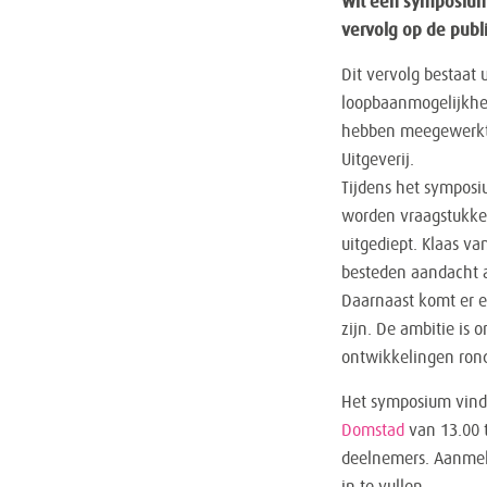
Wit een symposium 
vervolg op de publi
Dit vervolg bestaat 
loopbaanmogelijkhed
hebben meegewerkt, 
Uitgeverij.
Tijdens het symposi
worden vraagstukke
uitgediept. Klaas v
besteden aandacht a
Daarnaast komt er ee
zijn. De ambitie is
ontwikkelingen rond
Het symposium vindt
Domstad
van 13.00 t
deelnemers. Aanmel