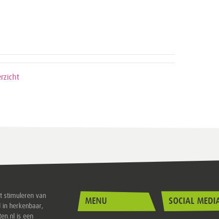
rzicht
et stimuleren van
MENU
SOCIAL MEDI
 in herkenbaar,
ten.nl is een