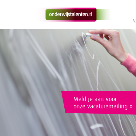
V
Meld je aan voor
onze vacaturemailing »