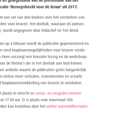
ter gelegenheid van de presentatie van het
catie 'Beroepsbeeld voor de leraar' uit 2017.
uit een set van drie boeken over het versterken van
en voor leraren. Het drieluik, waaraan 60 auteurs
wordt uitgegeven door Didactief en Ten Brink
um op 4 februari wordt de publicatie gepresenteerd en
n rond loopbaanmogelijkheden voor leraren verder
an Veen verzorgt een keynote lezing en de workshops
an de thema’s die in het drieluik aan bod komen.
n website waarin de publicaties gratis toegankelijk
 om online meer verhalen, instrumenten en actuele
 loopbaanontwikkeling van leraren te ontsluiten.
 plaats in Utrecht in
cursus- en vergadercentrum
ot 17.00 uur. Er is plaats voor maximaal 200
den kan kosteloos door het
online aanmeldformulier