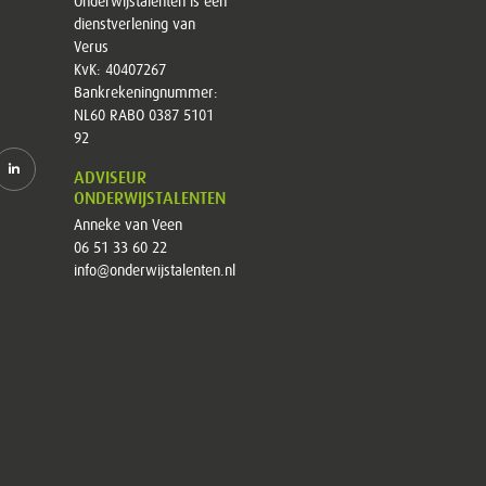
Onderwijstalenten is een
dienstverlening van
Verus
KvK: 40407267
Bankrekeningnummer:
NL60 RABO 0387 5101
92
ADVISEUR
ONDERWIJSTALENTEN
Anneke van Veen
06 51 33 60 22
info@onderwijstalenten.nl