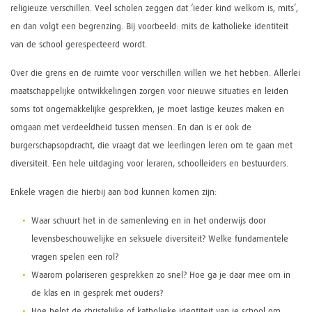
religieuze verschillen. Veel scholen zeggen dat ‘ieder kind welkom is, mits’,
en dan volgt een begrenzing. Bij voorbeeld: mits de katholieke identiteit
van de school gerespecteerd wordt.
Over die grens en de ruimte voor verschillen willen we het hebben. Allerlei
maatschappelijke ontwikkelingen zorgen voor nieuwe situaties en leiden
soms tot ongemakkelijke gesprekken, je moet lastige keuzes maken en
omgaan met verdeeldheid tussen mensen. En dan is er ook de
burgerschapsopdracht, die vraagt dat we leerlingen leren om te gaan met
diversiteit. Een hele uitdaging voor leraren, schoolleiders en bestuurders.
Enkele vragen die hierbij aan bod kunnen komen zijn:
Waar schuurt het in de samenleving en in het onderwijs door
levensbeschouwelijke en seksuele diversiteit? Welke fundamentele
vragen spelen een rol?
Waarom polariseren gesprekken zo snel? Hoe ga je daar mee om in
de klas en in gesprek met ouders?
Hoe helpt de christelijke of katholieke identiteit van je school om