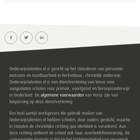
Onderwijstalenten.nl is gericht op het stimuleren van personele
instroom en inzetbaarheid in herkenbaar, christelijk onderwijs.
Onderwijstalenten.nl is een dienstverlening van Verus voor
aangesloten scholen voor primair, voortgezet en beroepsonderwijs
in Nederland. De
algemene voorwaarden
van Verus zijn van
toepassing op deze dienstverlening.
Een heel aantal werkgevers die gebruik maken van
Onderwijstalenten.nl hebben scholen, door ouders gesticht, waarbij
in statuten de christelijke richting qua identiteit is verankerd. Aan
deze richting ontleent de school ook haar overheidsfinanciering. De
consequentie daarvan is dat bij het toelatingsbeleid van personeel